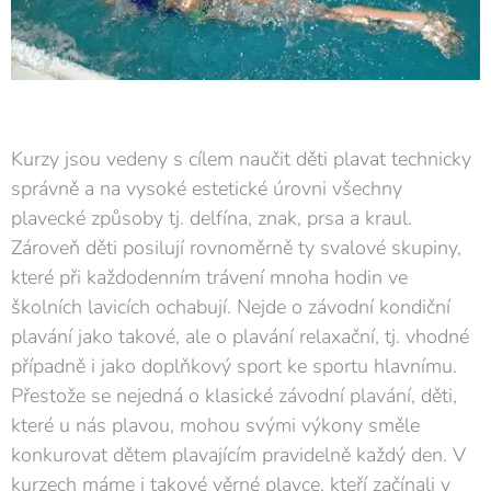
Kurzy jsou vedeny s cílem naučit děti plavat technicky
správně a na vysoké estetické úrovni všechny
plavecké způsoby tj. delfína, znak, prsa a kraul.
Zároveň děti posilují rovnoměrně ty svalové skupiny,
které při každodenním trávení mnoha hodin ve
školních lavicích ochabují. Nejde o závodní kondiční
plavání jako takové, ale o plavání relaxační, tj. vhodné
případně i jako doplňkový sport ke sportu hlavnímu.
Přestože se nejedná o klasické závodní plavání, děti,
které u nás plavou, mohou svými výkony směle
konkurovat dětem plavajícím pravidelně každý den. V
kurzech máme i takové věrné plavce, kteří začínali v