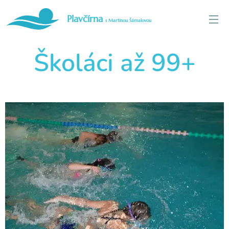
Plavčírna
s Martinou Šámalovou
Školáci až 99+