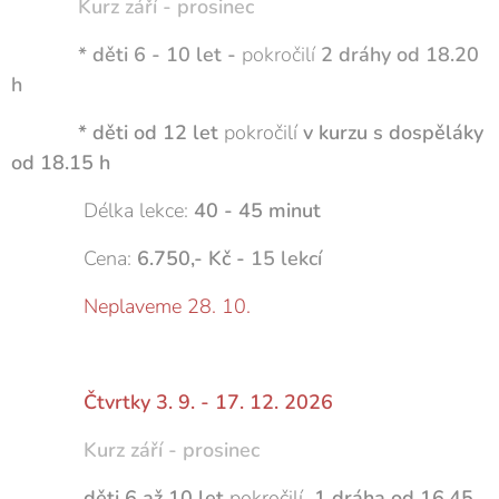
Kurz září - prosinec
* děti 6 - 10 let -
pokročilí
2 dráhy od 18.20
h
* děti od 12 let
pokročilí
v kurzu s dospěláky
od 18.15 h
Délka lekce:
40 -
45 minut
Cena:
6.750,- Kč -
15 lekcí
Neplaveme 28. 10.
Čtvrtky 3. 9. - 17. 12. 2026
Kurz září - prosinec
děti 6 až 10 let
pokročilí
1 dráha od 16.45